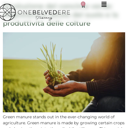
0
Rivoluzione del concime verde:
Migliorare la salute del suolo e la
produttività delle colture
Green manure stands out in the ever-changing world of
agriculture. Green manure is made by growing certain crops